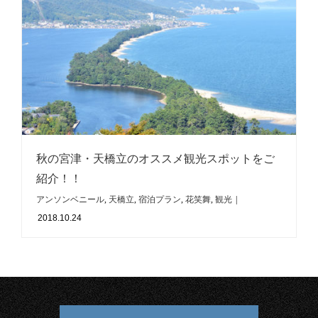
秋の宮津・天橋立のオススメ観光スポットをご
紹介！！
アンソンベニール
,
天橋立
,
宿泊プラン
,
花笑舞
,
観光
|
2018.10.24