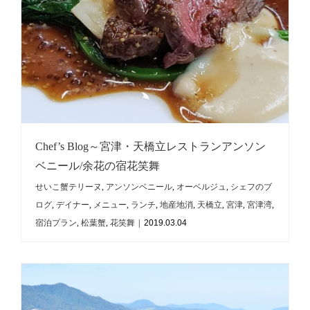
Chef’s Blog～宮津・天橋立レストランアンソン
ベニール/余花の宿花笑舞
せいこ蟹テリーヌ
,
アンソンベニール
,
オーベルジュ
,
シェフのブ
ログ
,
デイナー
,
メニュー
,
ランチ
,
地産地消
,
天橋立
,
宮津
,
宮津湾
,
宿泊プラン
,
松葉蟹
,
花笑舞
|
2019.03.04